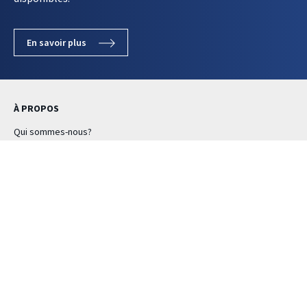
En savoir plus
À PROPOS
Qui sommes-nous?
Information financière
Certifications et qualité
Responsabilité sociale
Recrutement
Prix
SECTEURS D’ACTIVITÉ
Projet