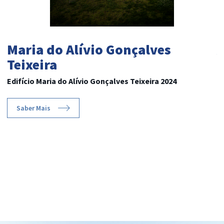
Maria do Alívio Gonçalves
Teixeira
A
Edifício Maria do Alívio Gonçalves Teixeira 2024
Saber Mais