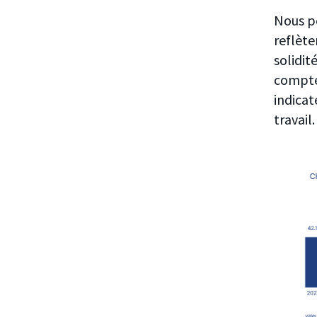
Nous pe
reflèt
solidit
comptes
indicat
travail.