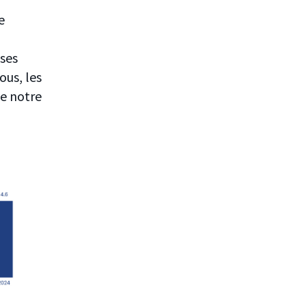
e
 ses
ous, les
de notre