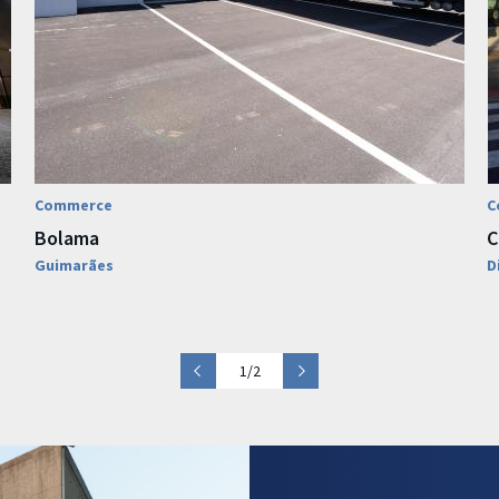
Commerce
C
Bolama
C
Guimarães
D
1/2