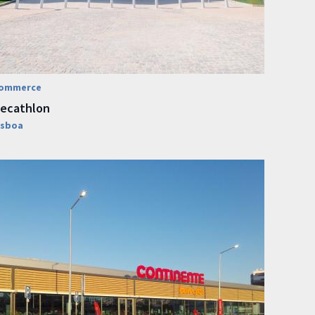
ommerce
ecathlon
isboa